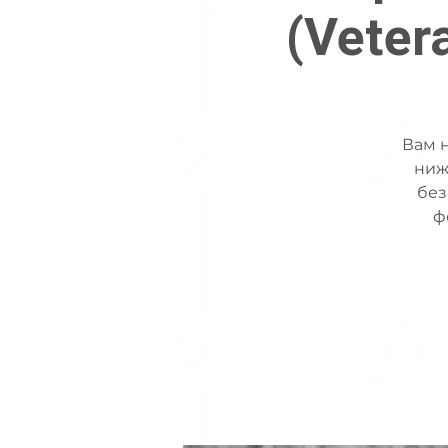
(Veter
Вам н
ниж
без
ф