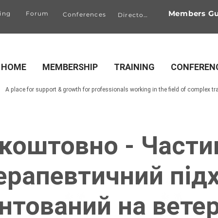
Members Gu
ing
Forum
Conferences
Directory
HOME
MEMBERSHIP
TRAINING
CONFEREN
A place for support & growth for professionals working in the field of complex t
коштовно - Части
ерапевтичний підх
нтований на вете