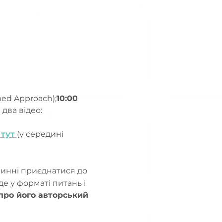
med Approach);
10:00 
 
два відео:
 тут
(у середині 
инні приєднатися до 
де у форматі питань і 
про його авторський 