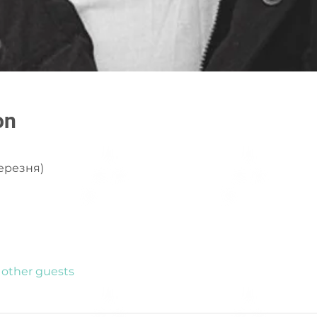
on
березня)
 other guests