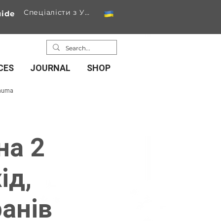
Спеціалісти з України
ide
CES
JOURNAL
SHOP
rauma
на 2
ід,
ранів