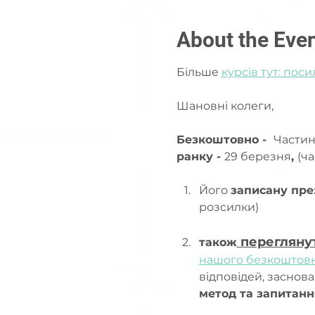
About the Eve
Більше 
курсів тут: поси
Шановні колеги,
Безкоштовно -  
Частина
ранку - 
29 березня
, 
(ча
Його 
записану пре
розсилки)
 перегляну
також
нашого безкоштовн
відповідей, заснова
метод та запитанн