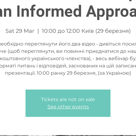
an Informed Approa
Sat 29 Mar
  |  
10:00 до 12:00 Київ (29 березня)
еобхідно переглянути його два відео - дивіться пос
че (щоб переглянути, ви повинні приєднатися до на
коштовного українського членства), - весь вебінар бу
орматі питань і відповідей, заснованих на цій записан
презентації. 10:00 ранку 29 березня, (за Україною)
Tickets are not on sale
See other events