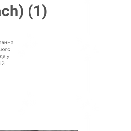
ch) (1)
илання
шого
де у
ій