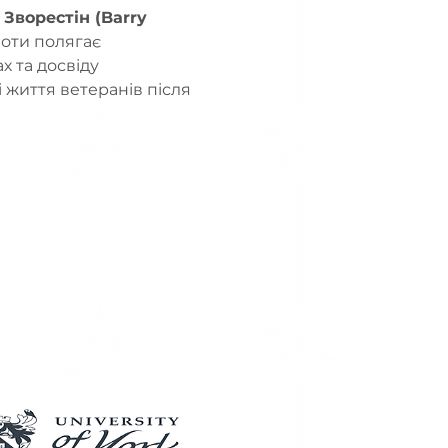
Зворестін (Barry 
боти полягає 
 та досвіду 
і життя ветеранів після 
Our Partners