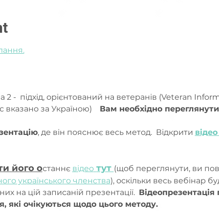
nt
лання.
 2 -  підхід, орієнтований на ветеранів (Veteran Infor
с вказано за Україною)    
Вам необхідно переглянути
зентацію
, де він пояснює весь метод.  Відкрити 
відео
ти його o
тут 
станнє 
відео
(щоб переглянути, ви пов
ого українського членства
), оскільки весь вебінар бу
них на цій записаній презентації.  
Відеопрезентація 
я, які очікуються щодо цього методу.