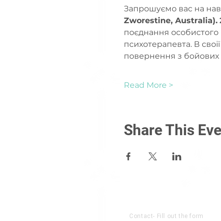
Запрошуємо вас на нав
Zworestine, Australia).
поєднання особистого в
психотерапевта. В своії
повернення з бойових ді
Read More >
Share This Eve
About US
Contact- Fill out the form