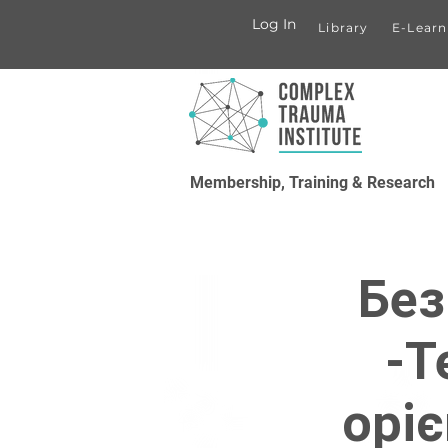
Log In
Library
E-Learn
Membership, Training & Research
Без
-Т
оріє