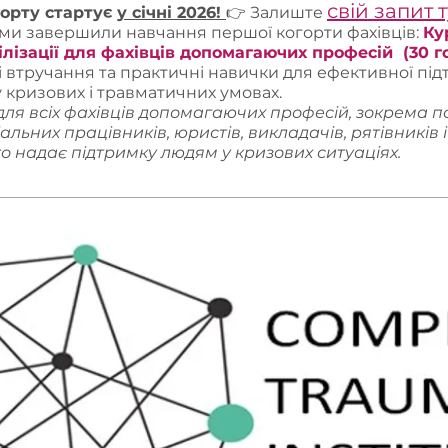
свій запит т
горту стартує
у січні 2026!
👉 Залиште
 ми завершили навчання першої когорти фахівців:
Ку
ілізації для фахівців допомагаючих професій (30 го
 втручання та практичні навички для ефективної під
 у кризових і травматичних умовах.
 для всіх фахівців допомагаючих професій, зокрема пс
іальних працівників, юристів, викладачів, рятівників 
хто надає підтримку людям у кризових ситуаціях.