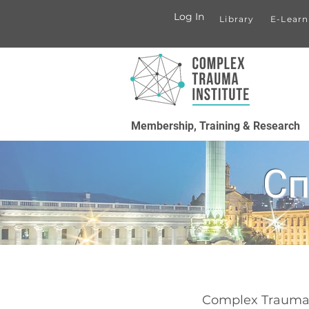
Log In
Library
E-Learn
Membership, Training & Research
Сп
Complex Trauma I