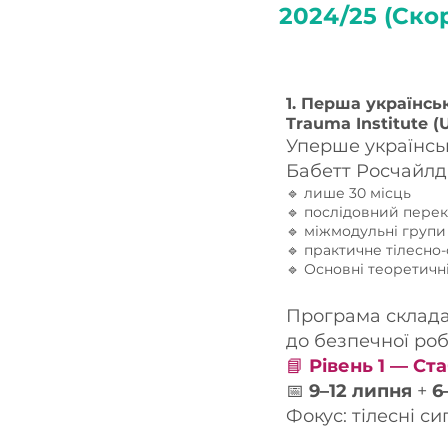
2024/25 (Ско
1. Перша українсь
Trauma Institute (
Уперше українськ
Бабетт Росчайлд 
🔹 лише 30 місць
🔹 послідовний пере
🔹 міжмодульні групи
🔹 практичне тілесно
🔹 Основні теоретичн
Програма складає
до безпечної ро
📘
Рівень 1 — Ста
📅
9–12 липня
+
6
Фокус: тілесні си