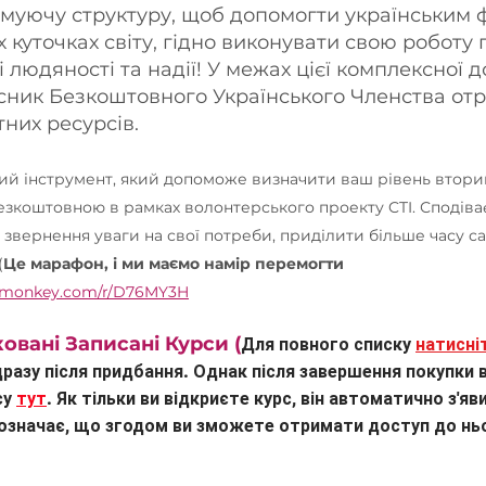
муючу структуру, щоб допомогти українським ф
куточках світу, гідно виконувати свою роботу п
 людяності та надії! У межах цієї комплексної 
сник Безкоштовного Українського Членства отр
них ресурсів.
ий інструмент, який допоможе визначити ваш рівень втори
езкоштовною в рамках волонтерського проекту CTI. Сподів
звернення уваги на свої потреби, приділити більше часу с
(
Це марафон, і ми маємо намір перемогти
eymonkey.com/r/D76MY3H
овані Записані Курси (
Для повного списку
натисні
дразу після придбання. Однак після завершення покупки
су
тут
. Як тільки ви відкриєте курс, він автоматично з'я
 означає, що згодом ви зможете отримати доступ до нь