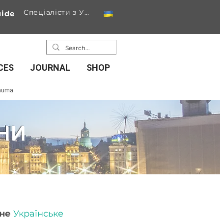
Спеціалісти з України
ide
CES
JOURNAL
SHOP
rauma
ни
не
Українське