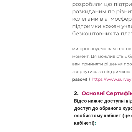
розробили цю підтри
розкиданим по різних 
колегами в атмосфері
підтримки кожен уча
безкоштовних та плат
ми пропонуємо вам тестов
момент. Ця можливість є б
вам прийняти рішення про 
звернутися за підтримкою 
)
разом!
https://www.surv
2.
Основні
Сертифік
Відео нижче доступні ві
доступ до обраного кур
особистому кабінеті(це
:
кабінеті)