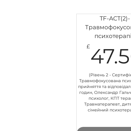
TF-ACT(2)-
Травмофокусо
психотерап
£
47.
(Рівень 2 - Сертифік
Травмофокусована псих
прийняття та відповідаль
годин, Олександр Галь
психолог, КПТ тера
Травматерапевт, дит
сімейний психотер