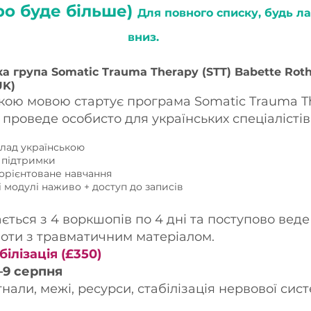
ро буде більше)
Для повного списку, будь ла
вниз.
ка група Somatic Trauma Therapy (STT) Babette Rot
UK)
ою мовою стартує програма Somatic Trauma The
проведе особисто для українських спеціалістів
клад українською
 підтримки
-орієнтоване навчання
і модулі наживо + доступ до записів
ться з 4 воркшопів по 4 дні та поступово веде в
боти з травматичним матеріалом.
білізація (£350)
–9 серпня
гнали, межі, ресурси, стабілізація нервової сис