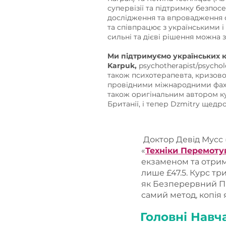
супервізії та підтримку безпос
дослідження та впровадження су
та співпрацює з українськими і
сильні та дієві рішення можна з
Mи підтримуємо українських к
Karpuk,
psychotherapist/psycho
також психотерапевта, кризовог
провідними міжнародними фа
також оригінальним автором кур
Британії, і тепер Dzmitry щед
Доктор Девід Мусс (
«
Техніки Перемотув
екзаменом та отрим
лише £47.5. Курс тр
як Безперервний Пр
самий метод, копія 
Головні Навч