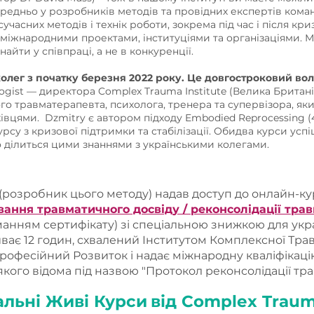
ередньо у розробників методів та провідних експертів кома
часних методів і технік роботи, зокрема під час і після кр
 міжнародними проектами, інституціями та організаціями. Ми
найти у співпраці, а не в конкуренції.
олег з початку березня 2022 року. Це довгостроковий во
logist — директора Complex Trauma Institute (Велика Британія
о травматерапевта, психолога, тренера та супервізора, яки
хівцями.
Dzmitry є автором підходу Embodied Reprocessing (4
су з кризової підтримки та стабілізації. Обидва курси усп
ро ділиться цими знаннями з українськими колегами.
розробник цього методу) надав доступ до онлайн-кур
ання травматичного досвіду / реконсолідації трав
анням сертифікату) зі спеціальною знижкою для укр
иває 12 годин, схвалений Інститутом Комплексної Тра
офесійний Розвиток і надає міжнародну кваліфікаці
якого відома під назвою "Протокол реконсолідації тра
аль
ні
Живі Курси
від Complex Trauma