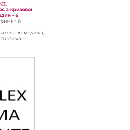
ут.
рс з кризової
дин - 6
тримки й
ихологів, медиків,
і тактиків —