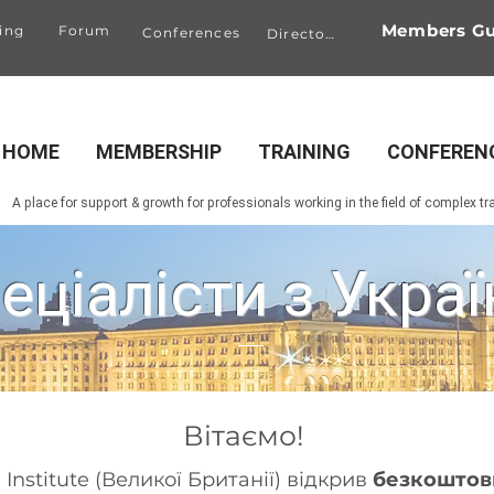
Members Gu
ing
Forum
Conferences
Directory
HOME
MEMBERSHIP
TRAINING
CONFEREN
A place for support & growth for professionals working in the field of complex t
еціалісти з Украї
Вітаємо!
nstitute (Великої Британії) відкрив
безкоштов