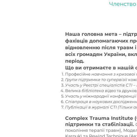
Членство
Наша головна мета – підт
фахівців допомагаючих про
відновленню після травм 
всіх громадян України, вкл
період.
Що ви отримаєте в нашій с
Професійне
навчання з кризової п
Групи підтримки та супервізії
кожн
Участь у Реєстрі спеціалістів СТІ
–
Велика
бібліотека відео
та друков
Участь у міжнароднії конференці
Співпраця в наукових досліджен
Публікації в журналі СТІ (Тільки 
Complex Trauma Institute 
підтримки та стабілізації.
покоління терапії травм),
Модель
Karpuk) та Rewind Technique (А