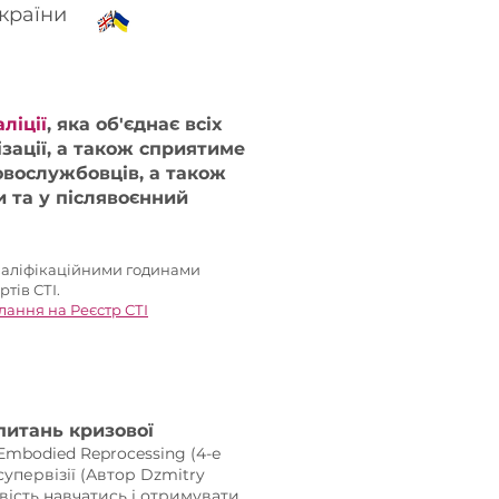
України
ліції
, яка об'єднає всіх
зації, а також сприятиме
овослужбовців, а також
ни та у післявоєнний
валіфікаційними годинами
тів СТІ.
ання на Реєстр СТІ
 питань кризової
 Embodied Reprocessing
(4-е
упервізії (Автор Dzmitry
ивість навчатись і отримувати