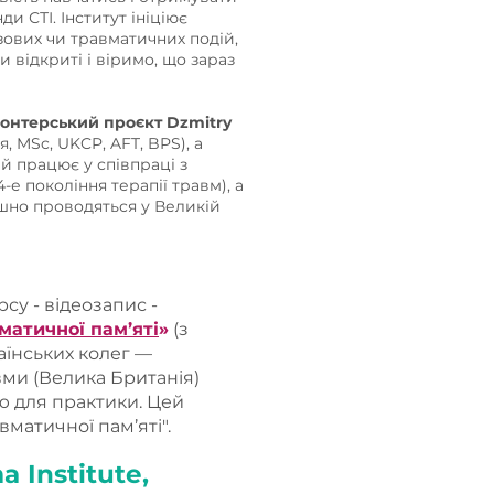
нди СТІ.
Інститут ініціює
изових чи травматичних подій,
 відкриті і віримо, що зараз
лонтерський проєкт Dzmitry
, MSc, UKCP, AFT, BPS), а
й працює у співпраці з
-е покоління терапії травм), а
ішно проводяться у Великій
су - відеозапис -
матичної пам’яті
»
(з
аїнських колег —
вми (Велика Британія)
ю для практики. Цей
вматичної пам’яті".
 Institute,