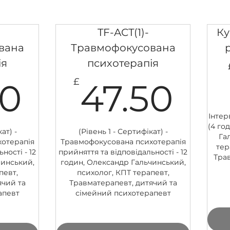
TF-ACT(1)-
Ку
вана
Травмофокусована
ія
психотерапія
47.50£
47
£
50
47.50
Інтер
(4 го
ат) -
(Рівень 1 - Сертифікат) -
Га
отерапія
Травмофокусована психотерапія
тер
ності - 12
прийняття та відповідальності - 12
Тра
чинський,
годин, Олександр Гальчинський,
певт,
психолог, КПТ терапевт,
ячий та
Травматерапевт, дитячий та
апевт
сімейний психотерапевт