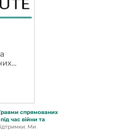
та
чих
 Травми спрямованих
ід час війни та
підтримки. Ми