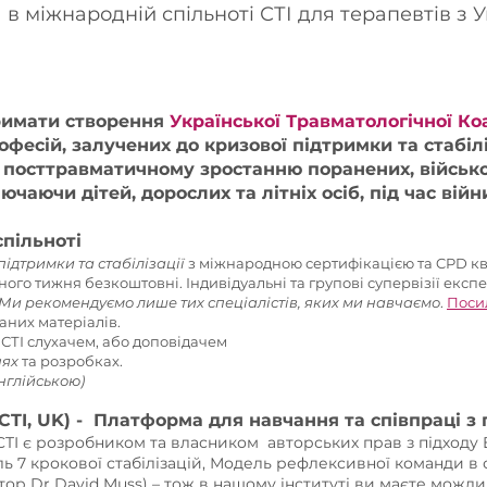
в міжнародній спільноті СТІ для терапевтів з 
римати створення
Української Травматологічної Коа
фесій, залучених до кризової підтримки та стабілі
і посттравматичному зростанню поранених, військ
ючаючи дітей, дорослих та літніх осіб, під час вій
пільноті
ідтримки та стабілізації
з міжнародною сертифікацією та CPD к
ого тижня безкоштовні. Індивідуальні та групові супервізії експер
Ми рекомендуємо лише тих спеціалістів, яких ми навчаємо
.
Посил
аних матеріалів.
ї
СТІ слухачем, або доповідачем
нях
та розробках.
англійською)
(CTI, UK) - Платформа для навчання та співпраці з
CTI є розробником та власником авторських прав з підходу
 7 крокової стабілізацій, Модель рефлексивної команди в с
втор Dr David Muss) – тож в нашому інституті ви маєте можл