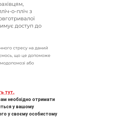
ахівцям,
ліч-о-пліч з
довготривалої
имує доступ до
нного стресу на даний
аємось, що це допоможе
амодопомозі або
ть тут.
 вам необхідно отримати
виться у вашому
ого у своєму особистому