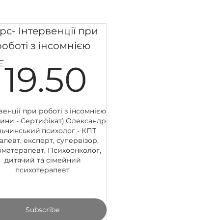
рс- Інтервенції при
роботі з інсомнією
19.50£
£
19.50
.50£
венції при роботі з інсомнією
дини - Сертифікат),Олександр
льчинський,психолог - КПТ
апевт, експерт, супервізор,
вматерапевт, Психоонколог,
дитячий та сімейний
психотерапевт
Subscribe