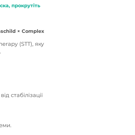
ска, прокрутіть
hschild × Complex
rapy (STT), яку
.
ід стабілізації
теми.