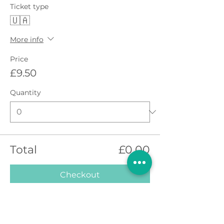
Ticket type
🇺🇦
More info
Price
£9.50
Quantity
Total
£0.00
Checkout
Share This Event