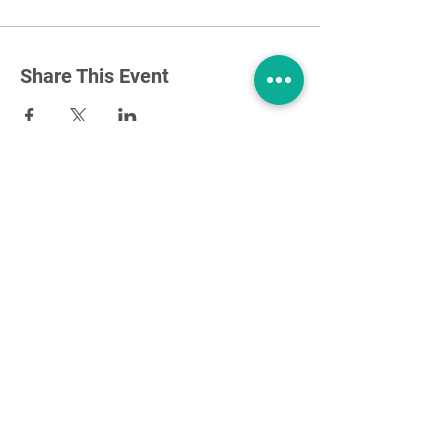
Share This Event
About US
Contact- Fill out the form
Therapist Directory
Annual Support Membership
Contact Email:
info@complextraumainstitute.org