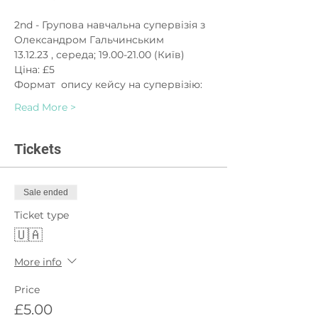
2nd - Групова навчальна супервізія з 
Олександром Гальчинським
13.12.23 , середа; 19.00-21.00 (Київ)
Ціна: £5
Формат  опису кейсу на супервізію:
Read More >
Tickets
Sale ended
Ticket type
🇺🇦
More info
Price
£5.00