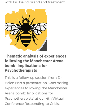
with Dr. David Grand and treatment
experiences, she used the technique a
lot in Paraguay/South America where
she has been engaging in social
projects such as children´s home,
schools or housing projects. Monika is
an author of a book: "Brainspotting
with Children and Adolescents: An
attuned treatment approach for
effective brain-body healing".
More
Thematic analysis of experiences
following the Manchester Arena
bomb: Implications for
Psychotherapists
This is a follow-up session from Dr
Helen Hart's presentation 'Contrasting
experiences following the Manchester
Arena bomb: Implications for
Psychotherapists' at our 4th Virtual
Conference Responding to Crisis,