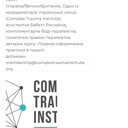
(Україна/Великобританія), Один із
координаторів Української секції
(Complex Trauma Institute),
асистентка Бабетт Росчайлд,
компліментарна боді-терапевтка,
соматична травмо-терапевтка,
авторка курсу «Травма-інформована
практика в терапії
дотиком».
membership@complextraumainstitute.
org
Сертифікати будуть додані 15 грудня,
вам потрібно буде заповнити
коротку форму зворотного зв’язку, і
ви отримаєте авторизовану
електронну пошту з вашим
сертифікатом (перевірте папку зі
спамом