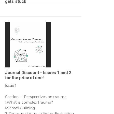
gets 'stuck
More
Journal Discount - Issues 1 and 2
for the price of one!
Issue 1
Section I - Perspectives on trauma
1.What is complex trauma?
Michael Guilding
2. Growing strong in limbo: Evaluating