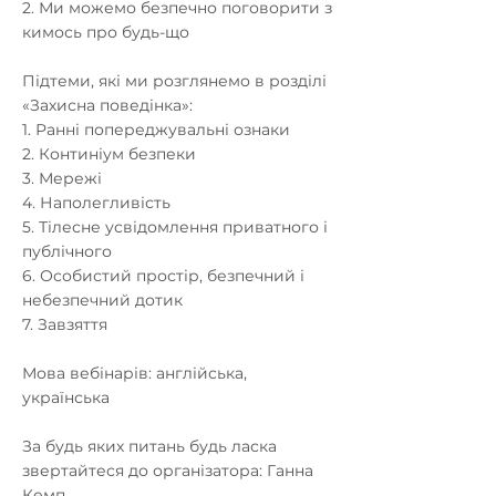
2. Ми можемо безпечно поговорити з
кимось про будь-що
Підтеми, які ми розглянемо в розділі
«Захисна поведінка»:
1. Ранні попереджувальні ознаки
2. Континіум безпеки
3. Мережі
4. Наполегливість
5. Тілесне усвідомлення приватного і
публічного
6. Особистий простір, безпечний і
небезпечний дотик
7. Завзяття
Мова вебінарів: англійська,
українська
За будь яких питань будь ласка
звертайтеся до організатора: Ганна
Кемп