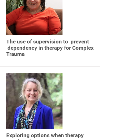
approaches and the different ways in
which they offer the solution to Trauma
and ask the question “what’s worth
knowing about if I’m to be as effective
as I can be?”.
More
The use of supervision to prevent
dependency in therapy for Complex
Trauma
More
Exploring options when therapy