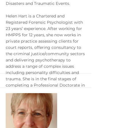
Disasters and Traumatic Events.
Helen Hart is a Chartered and
Registered Forensic Psychologist with
23 years’ experience. After working for
HMPPS for 12 years, she now works in
private practice assessing clients for
court reports, offering consultancy to
the criminal justice/community sectors
and delivering psychotherapy to
address a range of complex issues
including personality difficulties and
trauma. She is in the final stages of
completing a Professional Doctorate in
Forensic Psychology at Nottingham
Trent University under the supervision
of Dr Clifford Stevenson and Dr Blerina
Kellezi. The research is exploring the
experiences of community members
following the Manchester Arena bomb