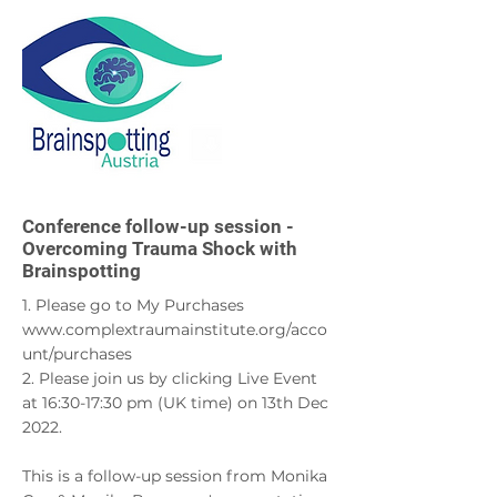
Supervisor, Certified Clinical Trauma
Professional, Teaching Member of
British and Irish Sandplay
Society/International Society for
Sandplay Therapy, Grief Certified
Psychotherapist (
www.grief.com
),
Approved Supervisor of Play Therapy
International
More
Conference follow-up session -
Overcoming Trauma Shock with
Brainspotting
1. Please go to My Purchases
www.complextraumainstitute.org/acco
unt/purchases
2. Please join us by clicking Live Event
at 16:30-17:30 pm (UK time) on 13th Dec
2022.
This is a follow-up session from Monika