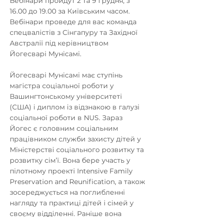
Вебінари пройдут 2 та 9 грудня, з
16.00 до 19.00 за Київським часом.
Вебінари проведе для вас команда
спецвалістів з Сінгапуру та Західної
Австралії під керівництвом
Йогесварі Мунісамі.
Йогесварі Мунісамі має ступінь
магістра соціальної роботи у
Вашингтонському університеті
(США) і диплом із відзнакою в галузі
соціальної роботи в NUS. Зараз
Йогес є головним соціальним
працівником служби захисту дітей у
Міністерстві соціального розвитку та
розвитку сім’ї. Вона бере участь у
пілотному проекті Intensive Family
Preservation and Reunification, а також
зосереджується на поглибленні
нагляду та практиці дітей і сімей у
своєму відділенні. Раніше вона