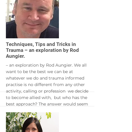
to trigger fear system deactivation, and
4) methods of increasing ventral vagal
signal in
order to strengthen the regulation of
fear system responses.
Introduction
More
Techniques, Tips and Tricks in
Trauma – an exploration by Rod
Aungier.
– an exploration by Rod Aungier. We all
want to be the best we can be at
whatever we do and trauma informed
practise is no different from any other
activity, calling or profession we decide
to become allied with, but who has the
best approach? The answer would seem
that all approaches have elements of all
the others so there is no unique cure all
fix we can all subscribe to. In this
webinar we explore the different