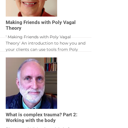
in order to identify the factors which
promote or hinder community
resilience.
More
Making Friends with Poly Vagal
Theory
' Making Friends with Poly Vagal
Theory' An introduction to how you and
your clients can use tools from Poly
Vagal Theory to enhance therapy right
now. The tools demystify dissociation
and offer practical, body-based
techniques to help clients change the
'gear' their nervous system is operating
in. Clients using these skills often gain a
deeper understanding of the nuances of
their trauma responses and more
control over them in daily life.
More
What is complex trauma? Part 2:
Working with the body