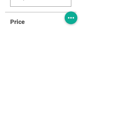
Price
£5.00
Share
Join