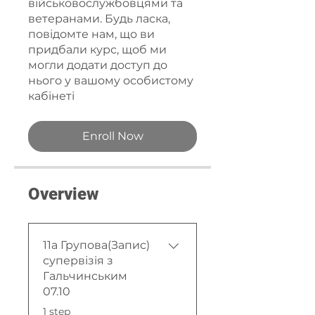
військовослужбовцями та
ветеранами. Будь ласка,
повідомте нам, що ви
придбали курс, щоб ми
могли додати доступ до
нього у вашому особистому
кабінеті
Enroll Now
Overview
11а Групова(Запис)
супервізія з
Гальчинським
07.10
.
1 step