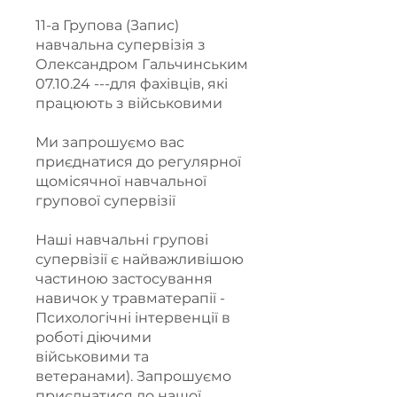
11-а Групова (Запис)
навчальна супервізія з
Олександром Гальчинським
07.10.24 ---для фахівців, які
працюють з військовими
Ми запрошуємо вас
приєднатися до регулярної
щомісячної навчальної
групової супервізії
Наші навчальні групові
супервізії є найважливішою
частиною застосування
навичок у травматерапії -
Психологічні інтервенції в
роботі діючими
військовими та
ветеранами). Запрошуємо
приєднатися до нашої