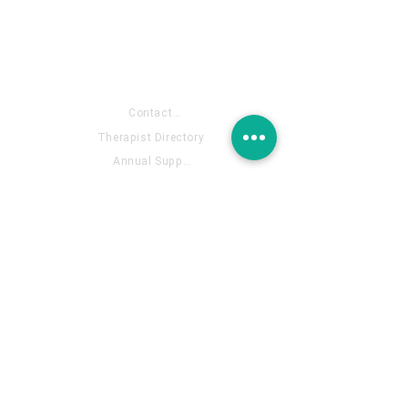
About US
Contact- Fill out the form
Therapist Directory
Annual Support Membership
Contact Email:
info@complextraumainstitute.org
Our
Partners