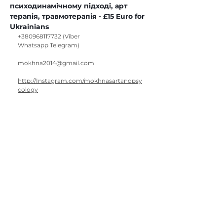
психодинамічному підході, арт 
терапія, травмотерапія - £15 Euro for 
Ukrainians
+380968117732
(Viber
Whatsapp Telegram)
mokhna2014@gmail.com
http://Instagram.com/mokhnasartandpsy
cology