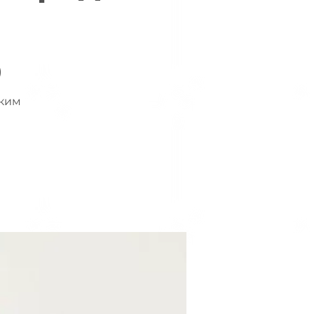
)
ьким