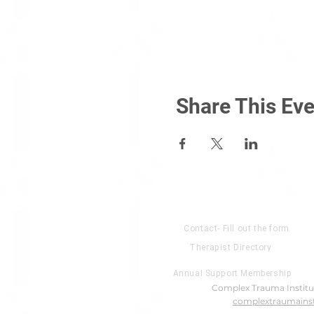
Share This Eve
About US
Contact- Fill out the form
Therapist Directory
Annual Support Membership
Complex Trauma Institut
complextraumainst