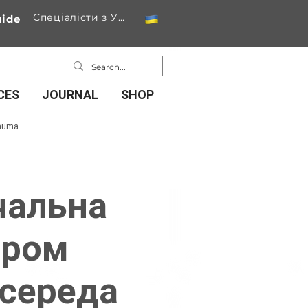
Спеціалісти з України
ide
CES
JOURNAL
SHOP
rauma
чальна
дром
 середа