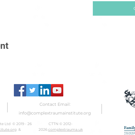
nt
Contact Email:
info@complextraumainstitute.org
e Ltd © 2019 - 26
CTTN © 2012-
itute.org
&
2026
complextrauma.uk