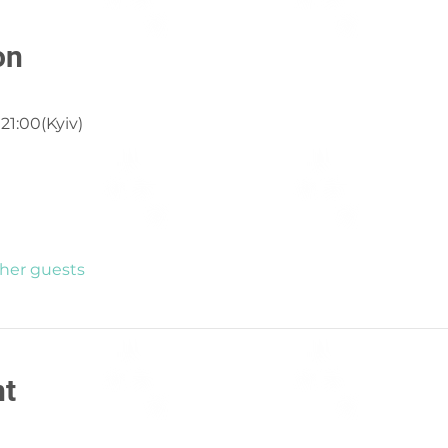
on
21:00(Kyiv)
ther guests
nt