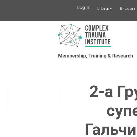
Log In
Library
E-Learn
Membership, Training & Research
2-а Г
суп
Гальчи