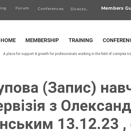
Members Gu
ing
Forum
Conferences
Directory
HOME
MEMBERSHIP
TRAINING
CONFEREN
A place for support & growth for professionals working in the field of complex t
рупова (Запис) нав
ервізія з Олексан
нським 13.12.23 ,