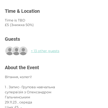
Time & Location
Time is TBD
£5 (Знижка 50%)
Guests
+ 13 other guests
About the Event
Вітання, колегі!
1 . Запис- Групова навчальна 
супервізія з Олександром 
Гальчинським
29.11.23 , середа
Ціна: £5  -  