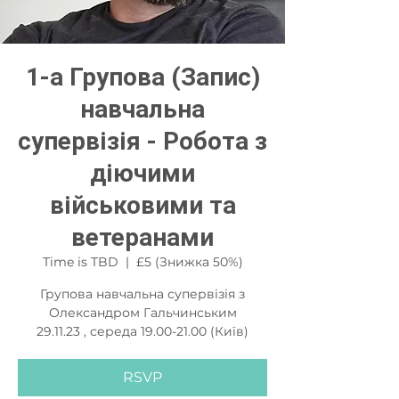
1-а Групова (Запис)
навчальна
супервізія - Роботa з
діючими
військовими та
ветеранами
Time is TBD
  |  
£5 (Знижка 50%)
Групова навчальна супервізія з
Олександром Гальчинським
29.11.23 , середа 19.00-21.00 (Київ)
RSVP