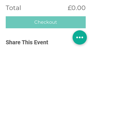
Total
£0.00
Checkout
Share This Event
About US
Contact- Fill out the form
Therapist Directory
Annual Support Membership