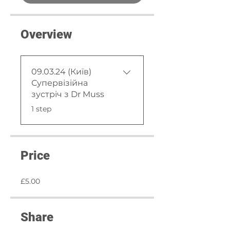
Overview
09.03.24 (Київ)
Супервізійна
зустріч з Dr Muss
.
1 step
Price
£5.00
Share