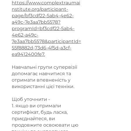
https://www.complextraumai
nstitute.org/participant-
page/bf3cdf22-5ab4-4e62-
a49c-7e3aa7bb5578?
programId=bf3cdf22-5ab4-
4e62-a49c-
7e3aa7bb5578&participantId=
55f8882d-73d6-4f5d-a3cf-
ea9412400fe7.
Навчальні групи супервізії
допомагає навчитися та
отримати впевненість у
використанні цієї техніки.
Щоб уточнити -
1. якщо ви отримали
сертифікат, будь ласка,
приєднайтеся, ви
продовжите освоювати цю