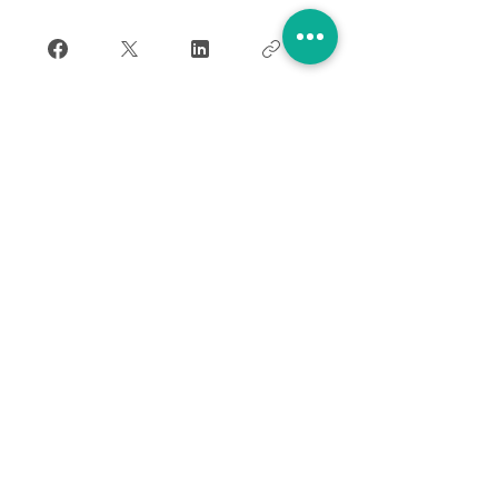
Join
About US
Contact- Fill out the form
Therapist Directory
Annual Support Membership